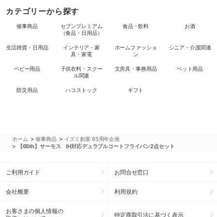
カテゴリーから探す
催事商品
セブンプレミアム
食品・飲料
お酒
（食品・日用品）
生活雑貨・日用品
インテリア・家
ホームファッショ
シニア・介護関連
具・家電
ン
ベビー用品
子供衣料・スクー
文房具・事務用品
ペット用品
ル関連
防災用品
ハコストック
ギフト
>
>
ホーム
催事商品
イズミ創業 65周年企画
>
【65th】サーモス IH対応デュラブルコートフライパン2点セット
ご利用ガイド
お問合せ窓口
会社概要
利用規約
お客さまの個人情報の
特定商取引法に基づく表示