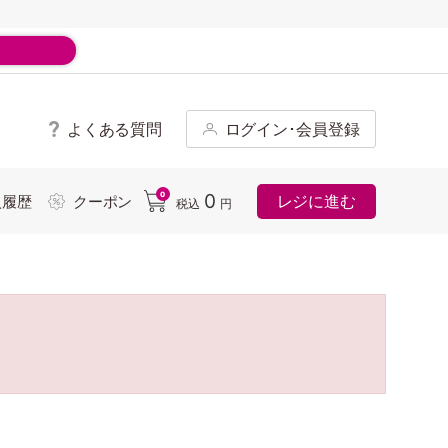
よくある質問
ログイン･会員登録
ド
0
0
レジに進む
入履歴
クーポン
税込
円