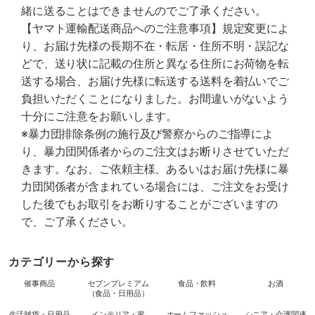
緒に送ることはできませんのでご了承ください。
【ヤマト運輸配送商品へのご注意事項】規定変更によ
り、お届け先様の長期不在・転居・住所不明・誤記な
どで、送り状に記載の住所と異なる住所にお荷物を転
送する場合、お届け先様に転送する送料を着払いでご
負担いただくことになりました。お間違いがないよう
十分にご注意をお願いします。
※暴力団排除条例の施行及び警察からのご指導によ
り、暴力団関係者からのご注文はお断りさせていただ
きます。なお、ご依頼主様、あるいはお届け先様に暴
力団関係者が含まれている場合には、ご注文をお受け
した後でもお取引をお断りすることがございますの
で、ご了承ください。
カテゴリーから探す
催事商品
セブンプレミアム
食品・飲料
お酒
（食品・日用品）
生活雑貨・日用品
インテリア・家
ホームファッショ
シニア・介護関連