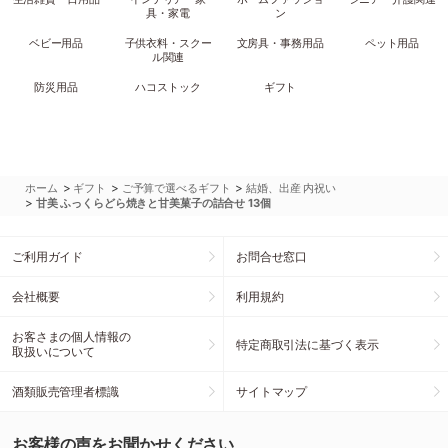
具・家電
ン
ベビー用品
子供衣料・スクー
文房具・事務用品
ペット用品
ル関連
防災用品
ハコストック
ギフト
>
>
>
ホーム
ギフト
ご予算で選べるギフト
結婚、出産 内祝い
>
甘美 ふっくらどら焼きと甘美菓子の詰合せ 13個
ご利用ガイド
お問合せ窓口
会社概要
利用規約
お客さまの個人情報の
特定商取引法に基づく表示
取扱いについて
酒類販売管理者標識
サイトマップ
お客様の声をお聞かせください