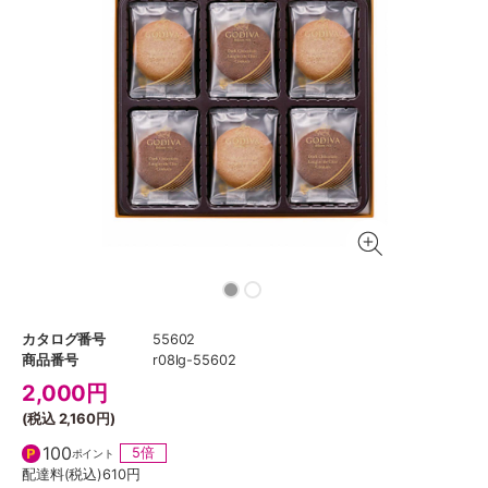
カタログ番号
55602
商品番号
r08lg-55602
2,000
円
(税込
2,160円
)
100
5倍
ポイント
配達料(税込)
610円