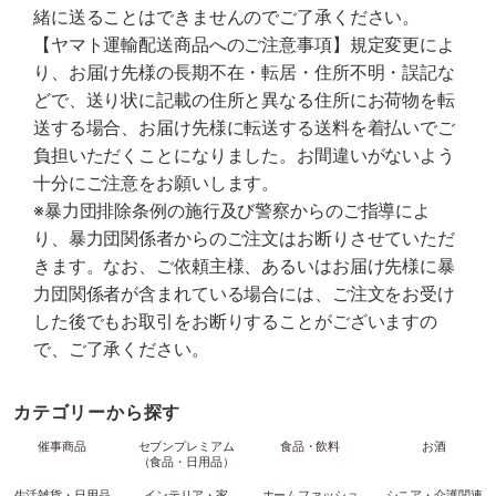
緒に送ることはできませんのでご了承ください。
【ヤマト運輸配送商品へのご注意事項】規定変更によ
り、お届け先様の長期不在・転居・住所不明・誤記な
どで、送り状に記載の住所と異なる住所にお荷物を転
送する場合、お届け先様に転送する送料を着払いでご
負担いただくことになりました。お間違いがないよう
十分にご注意をお願いします。
※暴力団排除条例の施行及び警察からのご指導によ
り、暴力団関係者からのご注文はお断りさせていただ
きます。なお、ご依頼主様、あるいはお届け先様に暴
力団関係者が含まれている場合には、ご注文をお受け
した後でもお取引をお断りすることがございますの
で、ご了承ください。
カテゴリーから探す
催事商品
セブンプレミアム
食品・飲料
お酒
（食品・日用品）
生活雑貨・日用品
インテリア・家
ホームファッショ
シニア・介護関連