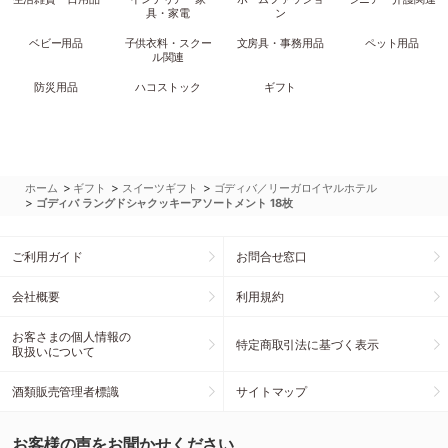
具・家電
ン
ベビー用品
子供衣料・スクー
文房具・事務用品
ペット用品
ル関連
防災用品
ハコストック
ギフト
>
>
>
ホーム
ギフト
スイーツギフト
ゴディバ／リーガロイヤルホテル
>
ゴディバ ラングドシャクッキーアソートメント 18枚
ご利用ガイド
お問合せ窓口
会社概要
利用規約
お客さまの個人情報の
特定商取引法に基づく表示
取扱いについて
酒類販売管理者標識
サイトマップ
お客様の声をお聞かせください