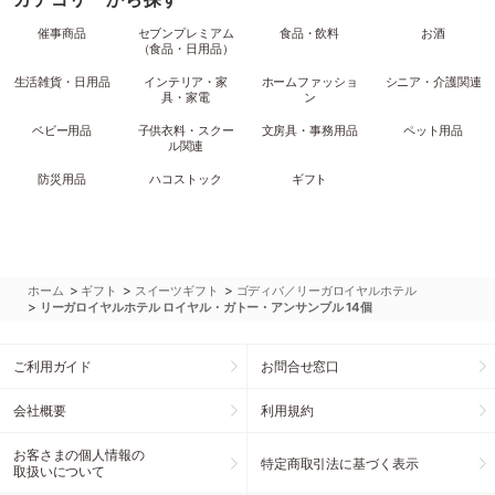
催事商品
セブンプレミアム
食品・飲料
お酒
（食品・日用品）
生活雑貨・日用品
インテリア・家
ホームファッショ
シニア・介護関連
具・家電
ン
ベビー用品
子供衣料・スクー
文房具・事務用品
ペット用品
ル関連
防災用品
ハコストック
ギフト
>
>
>
ホーム
ギフト
スイーツギフト
ゴディバ／リーガロイヤルホテル
>
リーガロイヤルホテル ロイヤル・ガトー・アンサンブル 14個
ご利用ガイド
お問合せ窓口
会社概要
利用規約
お客さまの個人情報の
特定商取引法に基づく表示
取扱いについて