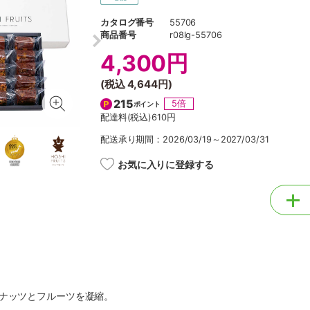
カタログ番号
55706
商品番号
r08lg-55706
4,300円
(税込
4,644円
)
215
5倍
ポイント
配達料(税込)
610円
配送承り期間：2026/03/19～2027/03/31
お気に入りに登録する
にナッツとフルーツを凝縮。