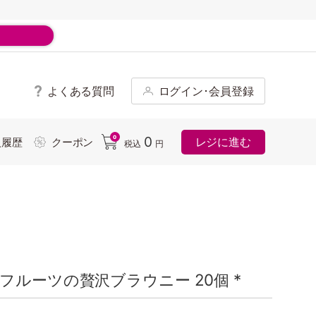
よくある質問
ログイン･会員登録
ド
0
0
レジに進む
入履歴
クーポン
税込
円
ルーツの贅沢ブラウニー 20個 *