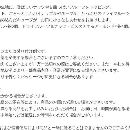
の生地に、香ばしいナッツや甘酸っぱいフルーツをトッピング。
ンド、ごろっとしたパイナップルやネーブル、たっぷりのドライフルーツ
詰め込んだキューブが、お口に小さなしあわせをお届けします。
ル×各6個、ドライフルーツ＆ナッツ・ピスタチオ＆アーモンド×各4個、H
ージまたは盛り付け例です。
一部を変更する場合もございますのでご了承ください。
揃えてございますが、万一品切れの際はご容赦ください。また、やむを得
産地状況により一部商品内容・容器が変更になる場合がございます。
より予告なくパッケージが変更になる場合があります。
意
上かかる場合がございます。
先様のご不在等により、商品のお届けが遅れる場合がございます。
に異なる商品をお申し込みいただいた場合は、お届け日、時間が異なる場
年末年始などは配送にお時間をいただく場合がございます。
法および信書便法により商品と一緒に送ることはできませんのでご了承く