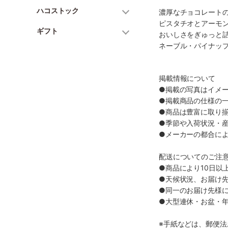
ハコストック
濃厚なチョコレート
ピスタチオとアーモ
ギフト
おいしさをぎゅっと
ネーブル・パイナップ
掲載情報について
●掲載の写真はイメ
●掲載商品の仕様の
●商品は豊富に取り
●季節や入荷状況・
●メーカーの都合に
配送についてのご注
●商品により10日以
●天候状況、お届け
●同一のお届け先様
●大型連休・お盆・
※手紙などは、郵便