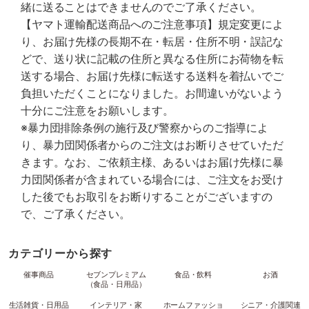
緒に送ることはできませんのでご了承ください。
【ヤマト運輸配送商品へのご注意事項】規定変更によ
り、お届け先様の長期不在・転居・住所不明・誤記な
どで、送り状に記載の住所と異なる住所にお荷物を転
送する場合、お届け先様に転送する送料を着払いでご
負担いただくことになりました。お間違いがないよう
十分にご注意をお願いします。
※暴力団排除条例の施行及び警察からのご指導によ
り、暴力団関係者からのご注文はお断りさせていただ
きます。なお、ご依頼主様、あるいはお届け先様に暴
力団関係者が含まれている場合には、ご注文をお受け
した後でもお取引をお断りすることがございますの
で、ご了承ください。
カテゴリーから探す
催事商品
セブンプレミアム
食品・飲料
お酒
（食品・日用品）
生活雑貨・日用品
インテリア・家
ホームファッショ
シニア・介護関連