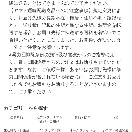
緒に送ることはできませんのでご了承ください。
【ヤマト運輸配送商品へのご注意事項】規定変更によ
り、お届け先様の長期不在・転居・住所不明・誤記な
どで、送り状に記載の住所と異なる住所にお荷物を転
送する場合、お届け先様に転送する送料を着払いでご
負担いただくことになりました。お間違いがないよう
十分にご注意をお願いします。
※暴力団排除条例の施行及び警察からのご指導によ
り、暴力団関係者からのご注文はお断りさせていただ
きます。なお、ご依頼主様、あるいはお届け先様に暴
力団関係者が含まれている場合には、ご注文をお受け
した後でもお取引をお断りすることがございますの
で、ご了承ください。
カテゴリーから探す
催事商品
セブンプレミアム
食品・飲料
お酒
（食品・日用品）
生活雑貨・日用品
インテリア・家
ホームファッショ
シニア・介護関連