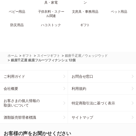
具・家電
ン
ベビー用品
子供衣料・スクー
文房具・事務用品
ペット用品
ル関連
防災用品
ハコストック
ギフト
>
>
>
ホーム
ギフト
スイーツギフト
銀座千疋屋／ウェッジウッド
>
銀座千疋屋 銀座フルーツフィナンシェ 12個
ご利用ガイド
お問合せ窓口
会社概要
利用規約
お客さまの個人情報の
特定商取引法に基づく表示
取扱いについて
酒類販売管理者標識
サイトマップ
お客様の声をお聞かせください