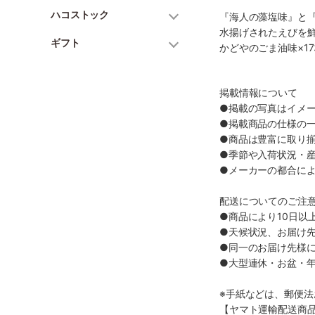
ハコストック
『海人の藻塩味』と
水揚げされたえびを
ギフト
かどやのごま油味×17
掲載情報について
●掲載の写真はイメ
●掲載商品の仕様の
●商品は豊富に取り
●季節や入荷状況・
●メーカーの都合に
配送についてのご注
●商品により10日以
●天候状況、お届け
●同一のお届け先様
●大型連休・お盆・
※手紙などは、郵便
【ヤマト運輸配送商