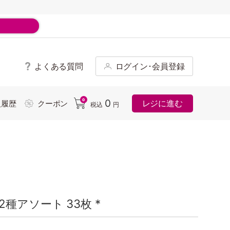
よくある質問
ログイン･会員登録
ド
0
0
レジに進む
入履歴
クーポン
税込
円
種アソート 33枚 *