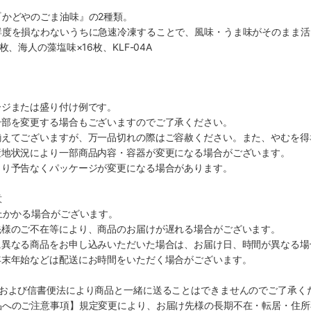
『かどやのごま油味』の2種類。
鮮度を損なわないうちに急速冷凍することで、風味・うま味がそのまま活
枚、海人の藻塩味×16枚、KLF-04A
ージまたは盛り付け例です。
一部を変更する場合もございますのでご了承ください。
揃えてございますが、万一品切れの際はご容赦ください。また、やむを得
産地状況により一部商品内容・容器が変更になる場合がございます。
より予告なくパッケージが変更になる場合があります。
意
上かかる場合がございます。
先様のご不在等により、商品のお届けが遅れる場合がございます。
に異なる商品をお申し込みいただいた場合は、お届け日、時間が異なる場
年末年始などは配送にお時間をいただく場合がございます。
法および信書便法により商品と一緒に送ることはできませんのでご了承く
品へのご注意事項】規定変更により、お届け先様の長期不在・転居・住所