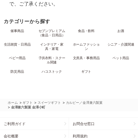
で、ご了承ください。
カテゴリーから探す
催事商品
セブンプレミアム
食品・飲料
お酒
（食品・日用品）
生活雑貨・日用品
インテリア・家
ホームファッショ
シニア・介護関連
具・家電
ン
ベビー用品
子供衣料・スクー
文房具・事務用品
ペット用品
ル関連
防災用品
ハコストック
ギフト
>
>
>
ホーム
ギフト
スイーツギフト
カルビー／金澤兼六製菓
>
金澤兼六製菓 金澤小町
ご利用ガイド
お問合せ窓口
会社概要
利用規約