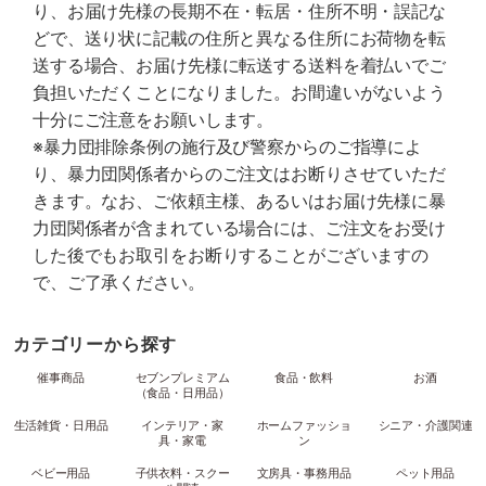
り、お届け先様の長期不在・転居・住所不明・誤記な
どで、送り状に記載の住所と異なる住所にお荷物を転
送する場合、お届け先様に転送する送料を着払いでご
負担いただくことになりました。お間違いがないよう
十分にご注意をお願いします。
※暴力団排除条例の施行及び警察からのご指導によ
り、暴力団関係者からのご注文はお断りさせていただ
きます。なお、ご依頼主様、あるいはお届け先様に暴
力団関係者が含まれている場合には、ご注文をお受け
した後でもお取引をお断りすることがございますの
で、ご了承ください。
カテゴリーから探す
催事商品
セブンプレミアム
食品・飲料
お酒
（食品・日用品）
生活雑貨・日用品
インテリア・家
ホームファッショ
シニア・介護関連
具・家電
ン
ベビー用品
子供衣料・スクー
文房具・事務用品
ペット用品