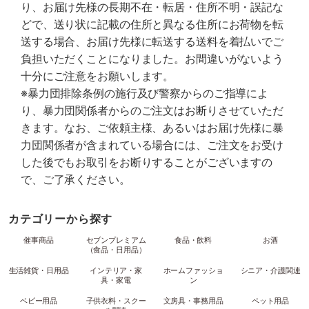
り、お届け先様の長期不在・転居・住所不明・誤記な
どで、送り状に記載の住所と異なる住所にお荷物を転
送する場合、お届け先様に転送する送料を着払いでご
負担いただくことになりました。お間違いがないよう
十分にご注意をお願いします。
※暴力団排除条例の施行及び警察からのご指導によ
り、暴力団関係者からのご注文はお断りさせていただ
きます。なお、ご依頼主様、あるいはお届け先様に暴
力団関係者が含まれている場合には、ご注文をお受け
した後でもお取引をお断りすることがございますの
で、ご了承ください。
カテゴリーから探す
催事商品
セブンプレミアム
食品・飲料
お酒
（食品・日用品）
生活雑貨・日用品
インテリア・家
ホームファッショ
シニア・介護関連
具・家電
ン
ベビー用品
子供衣料・スクー
文房具・事務用品
ペット用品