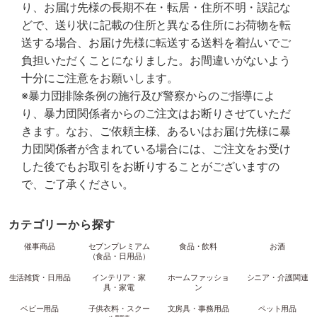
り、お届け先様の長期不在・転居・住所不明・誤記な
どで、送り状に記載の住所と異なる住所にお荷物を転
送する場合、お届け先様に転送する送料を着払いでご
負担いただくことになりました。お間違いがないよう
十分にご注意をお願いします。
※暴力団排除条例の施行及び警察からのご指導によ
り、暴力団関係者からのご注文はお断りさせていただ
きます。なお、ご依頼主様、あるいはお届け先様に暴
力団関係者が含まれている場合には、ご注文をお受け
した後でもお取引をお断りすることがございますの
で、ご了承ください。
カテゴリーから探す
催事商品
セブンプレミアム
食品・飲料
お酒
（食品・日用品）
生活雑貨・日用品
インテリア・家
ホームファッショ
シニア・介護関連
具・家電
ン
ベビー用品
子供衣料・スクー
文房具・事務用品
ペット用品