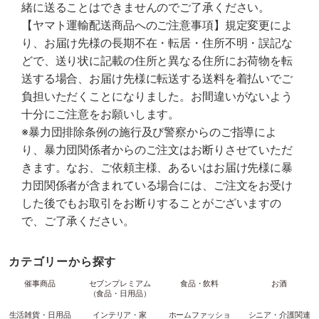
緒に送ることはできませんのでご了承ください。
【ヤマト運輸配送商品へのご注意事項】規定変更によ
り、お届け先様の長期不在・転居・住所不明・誤記な
どで、送り状に記載の住所と異なる住所にお荷物を転
送する場合、お届け先様に転送する送料を着払いでご
負担いただくことになりました。お間違いがないよう
十分にご注意をお願いします。
※暴力団排除条例の施行及び警察からのご指導によ
り、暴力団関係者からのご注文はお断りさせていただ
きます。なお、ご依頼主様、あるいはお届け先様に暴
力団関係者が含まれている場合には、ご注文をお受け
した後でもお取引をお断りすることがございますの
で、ご了承ください。
カテゴリーから探す
催事商品
セブンプレミアム
食品・飲料
お酒
（食品・日用品）
生活雑貨・日用品
インテリア・家
ホームファッショ
シニア・介護関連