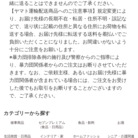
緒に送ることはできませんのでご了承ください。
【ヤマト運輸配送商品へのご注意事項】規定変更によ
り、お届け先様の長期不在・転居・住所不明・誤記な
どで、送り状に記載の住所と異なる住所にお荷物を転
送する場合、お届け先様に転送する送料を着払いでご
負担いただくことになりました。お間違いがないよう
十分にご注意をお願いします。
※暴力団排除条例の施行及び警察からのご指導によ
り、暴力団関係者からのご注文はお断りさせていただ
きます。なお、ご依頼主様、あるいはお届け先様に暴
力団関係者が含まれている場合には、ご注文をお受け
した後でもお取引をお断りすることがございますの
で、ご了承ください。
カテゴリーから探す
催事商品
セブンプレミアム
食品・飲料
お酒
（食品・日用品）
生活雑貨・日用品
インテリア・家
ホームファッショ
シニア・介護関連