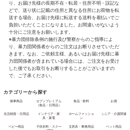
り、お届け先様の長期不在・転居・住所不明・誤記な
どで、送り状に記載の住所と異なる住所にお荷物を転
送する場合、お届け先様に転送する送料を着払いでご
負担いただくことになりました。お間違いがないよう
十分にご注意をお願いします。
※暴力団排除条例の施行及び警察からのご指導によ
り、暴力団関係者からのご注文はお断りさせていただ
きます。なお、ご依頼主様、あるいはお届け先様に暴
力団関係者が含まれている場合には、ご注文をお受け
した後でもお取引をお断りすることがございますの
で、ご了承ください。
カテゴリーから探す
催事商品
セブンプレミアム
食品・飲料
お酒
（食品・日用品）
生活雑貨・日用品
インテリア・家
ホームファッショ
シニア・介護関連
具・家電
ン
ベビー用品
子供衣料・スクー
文房具・事務用品
ペット用品