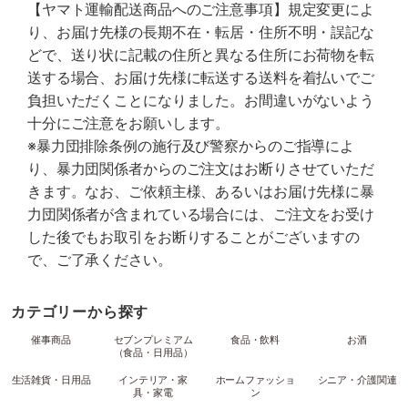
【ヤマト運輸配送商品へのご注意事項】規定変更によ
り、お届け先様の長期不在・転居・住所不明・誤記な
どで、送り状に記載の住所と異なる住所にお荷物を転
送する場合、お届け先様に転送する送料を着払いでご
負担いただくことになりました。お間違いがないよう
十分にご注意をお願いします。
※暴力団排除条例の施行及び警察からのご指導によ
り、暴力団関係者からのご注文はお断りさせていただ
きます。なお、ご依頼主様、あるいはお届け先様に暴
力団関係者が含まれている場合には、ご注文をお受け
した後でもお取引をお断りすることがございますの
で、ご了承ください。
カテゴリーから探す
催事商品
セブンプレミアム
食品・飲料
お酒
（食品・日用品）
生活雑貨・日用品
インテリア・家
ホームファッショ
シニア・介護関連
具・家電
ン