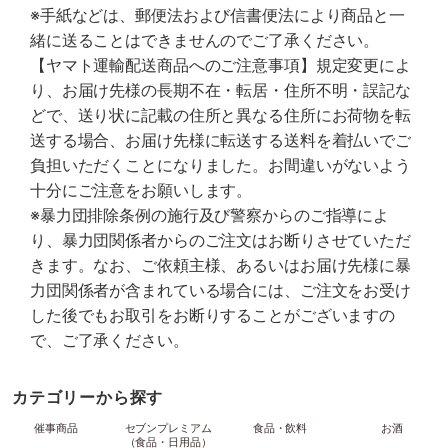
※手紙などは、郵便法および信書便法により商品と一
緒に送ることはできませんのでご了承ください。
【ヤマト運輸配送商品へのご注意事項】規定変更によ
り、お届け先様の長期不在・転居・住所不明・誤記な
どで、送り状に記載の住所と異なる住所にお荷物を転
送する場合、お届け先様に転送する送料を着払いでご
負担いただくことになりました。お間違いがないよう
十分にご注意をお願いします。
※暴力団排除条例の施行及び警察からのご指導によ
り、暴力団関係者からのご注文はお断りさせていただ
きます。なお、ご依頼主様、あるいはお届け先様に暴
力団関係者が含まれている場合には、ご注文をお受け
した後でもお取引をお断りすることがございますの
で、ご了承ください。
カテゴリーから探す
催事商品
セブンプレミアム
食品・飲料
お酒
（食品・日用品）