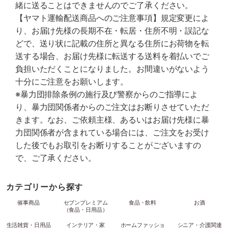
緒に送ることはできませんのでご了承ください。
【ヤマト運輸配送商品へのご注意事項】規定変更によ
り、お届け先様の長期不在・転居・住所不明・誤記な
どで、送り状に記載の住所と異なる住所にお荷物を転
送する場合、お届け先様に転送する送料を着払いでご
負担いただくことになりました。お間違いがないよう
十分にご注意をお願いします。
※暴力団排除条例の施行及び警察からのご指導によ
り、暴力団関係者からのご注文はお断りさせていただ
きます。なお、ご依頼主様、あるいはお届け先様に暴
力団関係者が含まれている場合には、ご注文をお受け
した後でもお取引をお断りすることがございますの
で、ご了承ください。
カテゴリーから探す
催事商品
セブンプレミアム
食品・飲料
お酒
（食品・日用品）
生活雑貨・日用品
インテリア・家
ホームファッショ
シニア・介護関連