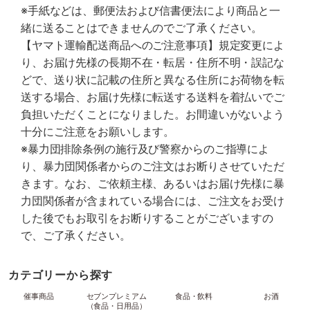
※手紙などは、郵便法および信書便法により商品と一
緒に送ることはできませんのでご了承ください。
【ヤマト運輸配送商品へのご注意事項】規定変更によ
り、お届け先様の長期不在・転居・住所不明・誤記な
どで、送り状に記載の住所と異なる住所にお荷物を転
送する場合、お届け先様に転送する送料を着払いでご
負担いただくことになりました。お間違いがないよう
十分にご注意をお願いします。
※暴力団排除条例の施行及び警察からのご指導によ
り、暴力団関係者からのご注文はお断りさせていただ
きます。なお、ご依頼主様、あるいはお届け先様に暴
力団関係者が含まれている場合には、ご注文をお受け
した後でもお取引をお断りすることがございますの
で、ご了承ください。
カテゴリーから探す
催事商品
セブンプレミアム
食品・飲料
お酒
（食品・日用品）