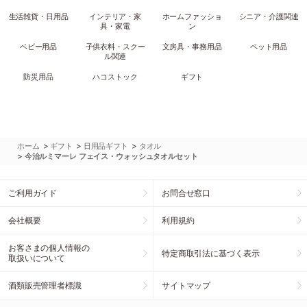
生活雑貨・日用品
インテリア・家
ホームファッショ
シニア・介護関連
具・家電
ン
ベビー用品
子供衣料・スクー
文房具・事務用品
ペット用品
ル関連
防災用品
ハコストック
ギフト
>
>
>
ホーム
ギフト
日用品ギフト
タオル
>
今治ルミマーレ フェイス・ウォッシュタオルセット
ご利用ガイド
お問合せ窓口
会社概要
利用規約
お客さまの個人情報の
特定商取引法に基づく表示
取扱いについて
酒類販売管理者標識
サイトマップ