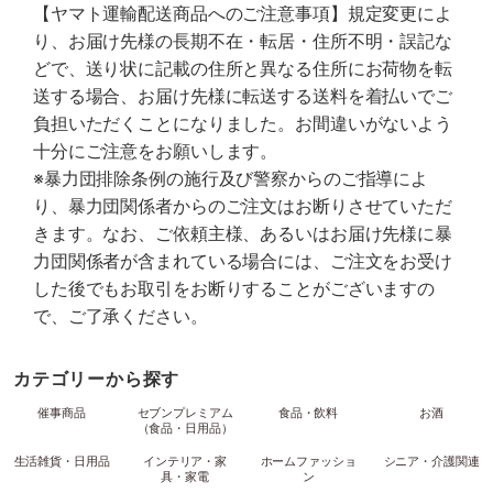
【ヤマト運輸配送商品へのご注意事項】規定変更によ
り、お届け先様の長期不在・転居・住所不明・誤記な
どで、送り状に記載の住所と異なる住所にお荷物を転
送する場合、お届け先様に転送する送料を着払いでご
負担いただくことになりました。お間違いがないよう
十分にご注意をお願いします。
※暴力団排除条例の施行及び警察からのご指導によ
り、暴力団関係者からのご注文はお断りさせていただ
きます。なお、ご依頼主様、あるいはお届け先様に暴
力団関係者が含まれている場合には、ご注文をお受け
した後でもお取引をお断りすることがございますの
で、ご了承ください。
カテゴリーから探す
催事商品
セブンプレミアム
食品・飲料
お酒
（食品・日用品）
生活雑貨・日用品
インテリア・家
ホームファッショ
シニア・介護関連
具・家電
ン