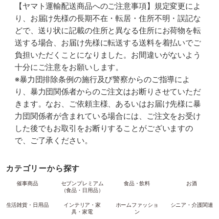
【ヤマト運輸配送商品へのご注意事項】規定変更によ
り、お届け先様の長期不在・転居・住所不明・誤記な
どで、送り状に記載の住所と異なる住所にお荷物を転
送する場合、お届け先様に転送する送料を着払いでご
負担いただくことになりました。お間違いがないよう
十分にご注意をお願いします。
※暴力団排除条例の施行及び警察からのご指導によ
り、暴力団関係者からのご注文はお断りさせていただ
きます。なお、ご依頼主様、あるいはお届け先様に暴
力団関係者が含まれている場合には、ご注文をお受け
した後でもお取引をお断りすることがございますの
で、ご了承ください。
カテゴリーから探す
催事商品
セブンプレミアム
食品・飲料
お酒
（食品・日用品）
生活雑貨・日用品
インテリア・家
ホームファッショ
シニア・介護関連
具・家電
ン