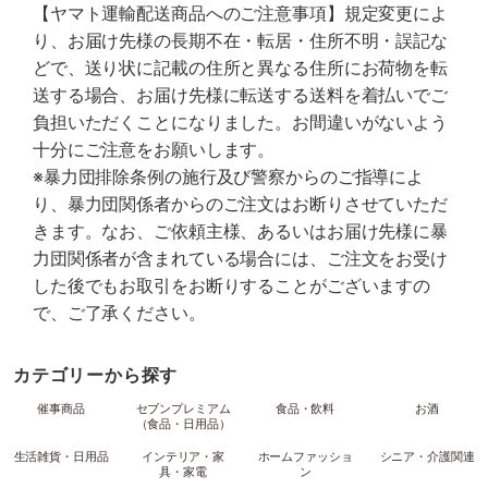
【ヤマト運輸配送商品へのご注意事項】規定変更によ
り、お届け先様の長期不在・転居・住所不明・誤記な
どで、送り状に記載の住所と異なる住所にお荷物を転
送する場合、お届け先様に転送する送料を着払いでご
負担いただくことになりました。お間違いがないよう
十分にご注意をお願いします。
※暴力団排除条例の施行及び警察からのご指導によ
り、暴力団関係者からのご注文はお断りさせていただ
きます。なお、ご依頼主様、あるいはお届け先様に暴
力団関係者が含まれている場合には、ご注文をお受け
した後でもお取引をお断りすることがございますの
で、ご了承ください。
カテゴリーから探す
催事商品
セブンプレミアム
食品・飲料
お酒
（食品・日用品）
生活雑貨・日用品
インテリア・家
ホームファッショ
シニア・介護関連
具・家電
ン