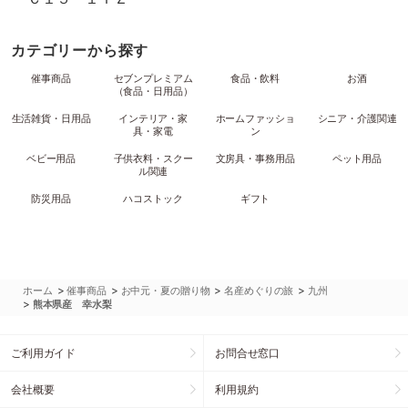
カテゴリーから探す
催事商品
セブンプレミアム
食品・飲料
お酒
（食品・日用品）
生活雑貨・日用品
インテリア・家
ホームファッショ
シニア・介護関連
具・家電
ン
ベビー用品
子供衣料・スクー
文房具・事務用品
ペット用品
ル関連
防災用品
ハコストック
ギフト
>
>
>
>
ホーム
催事商品
お中元・夏の贈り物
名産めぐりの旅
九州
>
熊本県産 幸水梨
ご利用ガイド
お問合せ窓口
会社概要
利用規約