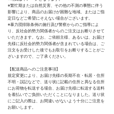
※繁忙期または自然災害、その他の不測の事態に伴う
影響により、商品のお届けが困難な地域、またはご指
定日などご希望にそえない場合がございます。
※暴力団排除条例の施行及び警察からのご指導によ
り、反社会的勢力関係者からのご注文はお断りさせて
いただきます。なお、ご依頼主様、あるいは、お届け
先様に反社会的勢力関係者が含まれている場合は、ご
注文をお受けした後でもお取引をお断りすることがご
ざいますので、ご了承ください。
【配送商品へのご注意事項】
規定変更により、お届け先様の長期不在・転居・住所
不明・誤記などで、送り状に記載の住所と異なる住所
にお荷物を転送する場合、お届け先様に転送する送料
を着払いでご負担いただくことになりました。送り状
にご記入の際は、お間違いがないよう十分にご注意を
お願いします。