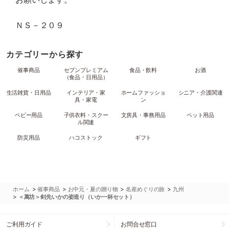
ＮＳ－２０９
カテゴリーから探す
催事商品
セブンプレミアム
食品・飲料
お酒
（食品・日用品）
生活雑貨・日用品
インテリア・家
ホームファッショ
シニア・介護関連
具・家電
ン
ベビー用品
子供衣料・スクー
文房具・事務用品
ペット用品
ル関連
防災用品
ハコストック
ギフト
>
>
>
>
ホーム
催事商品
お中元・夏の贈り物
名産めぐりの旅
九州
>
＜萬坊＞剣先いかの姿造り（いか一杯セット）
ご利用ガイド
お問合せ窓口