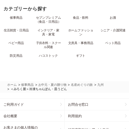
カテゴリーから探す
催事商品
セブンプレミアム
食品・飲料
お酒
（食品・日用品）
生活雑貨・日用品
インテリア・家
ホームファッショ
シニア・介護関連
具・家電
ン
ベビー用品
子供衣料・スクー
文房具・事務用品
ペット用品
ル関連
防災用品
ハコストック
ギフト
>
>
>
>
ホーム
催事商品
お中元・夏の贈り物
名産めぐりの旅
九州
>
＜みろく屋＞冷凍ちゃんぽん・皿うどん
ご利用ガイド
お問合せ窓口
会社概要
利用規約
お客さまの個人情報の