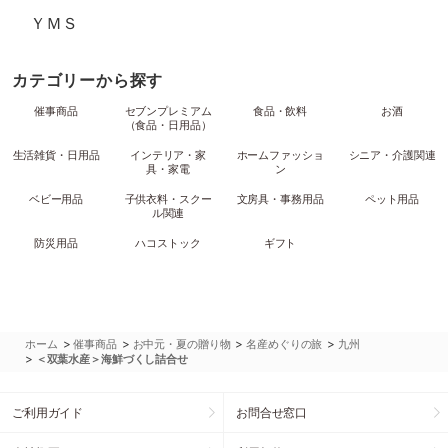
ＹＭＳ
カテゴリーから探す
催事商品
セブンプレミアム
食品・飲料
お酒
（食品・日用品）
生活雑貨・日用品
インテリア・家
ホームファッショ
シニア・介護関連
具・家電
ン
ベビー用品
子供衣料・スクー
文房具・事務用品
ペット用品
ル関連
防災用品
ハコストック
ギフト
>
>
>
>
ホーム
催事商品
お中元・夏の贈り物
名産めぐりの旅
九州
>
＜双葉水産＞海鮮づくし詰合せ
ご利用ガイド
お問合せ窓口