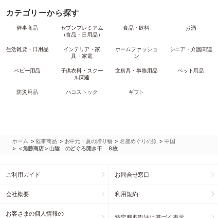
カテゴリーから探す
催事商品
セブンプレミアム
食品・飲料
お酒
（食品・日用品）
生活雑貨・日用品
インテリア・家
ホームファッショ
シニア・介護関連
具・家電
ン
ベビー用品
子供衣料・スクー
文房具・事務用品
ペット用品
ル関連
防災用品
ハコストック
ギフト
>
>
>
>
ホーム
催事商品
お中元・夏の贈り物
名産めぐりの旅
中国
>
＜魚勝商店＞山陰 のどぐろ開き干 ８枚
ご利用ガイド
お問合せ窓口
会社概要
利用規約
お客さまの個人情報の
特定商取引法に基づく表示