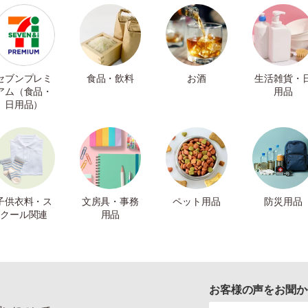
セブンプレミ
食品・飲料
お酒
生活雑貨・
アム（食品・
用品
日用品）
子供衣料・ス
文房具・事務
ペット用品
防災用品
クール関連
用品
お客様の声をお聞か