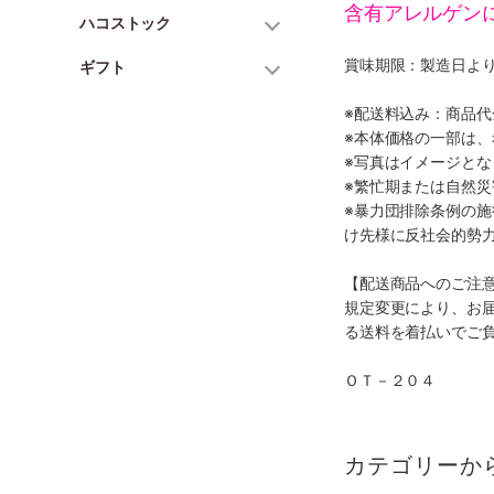
含有アレルゲン
ハコストック
賞味期限：製造日より
ギフト
※配送料込み：商品
※本体価格の一部は
※写真はイメージとな
※繁忙期または自然
※暴力団排除条例の
け先様に反社会的勢
【配送商品へのご注
規定変更により、お
る送料を着払いでご
ＯＴ－２０４
カテゴリーか