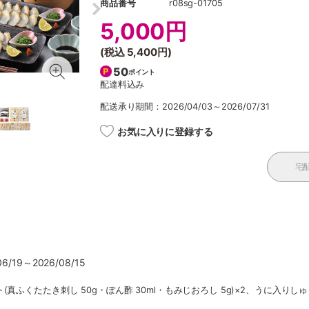
商品番号
r08sg-01705
5,000円
(税込
5,400円
)
50
ポイント
配達料込み
配送承り期間：2026/04/03～2026/07/31
お気に入りに登録する
宅
/19～2026/08/15
真ふくたたき刺し 50g・ぽん酢 30ml・もみじおろし 5g)×2、うに入り