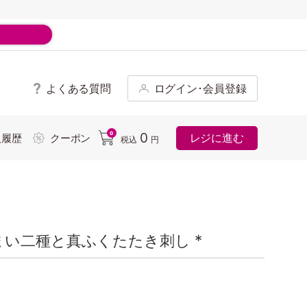
よくある質問
ログイン･会員登録
ド
0
0
レジに進む
入履歴
クーポン
税込
円
い二種と真ふくたたき刺し *