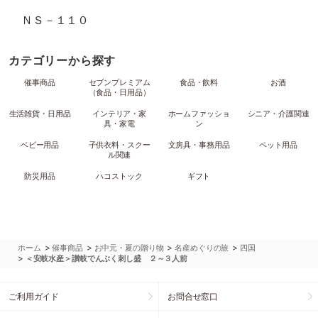
ＮＳ－１１０
カテゴリーから探す
催事商品
セブンプレミアム
食品・飲料
お酒
（食品・日用品）
生活雑貨・日用品
インテリア・家
ホームファッショ
シニア・介護関連
具・家電
ン
ベビー用品
子供衣料・スクー
文房具・事務用品
ペット用品
ル関連
防災用品
ハコストック
ギフト
>
>
>
>
ホーム
催事商品
お中元・夏の贈り物
名産めぐりの旅
四国
>
＜安岐水産＞讃岐でんぶく刺し盛 ２～３人前
ご利用ガイド
お問合せ窓口