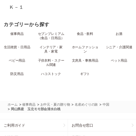
Ｋ－１
カテゴリーから探す
催事商品
セブンプレミアム
食品・飲料
お酒
（食品・日用品）
生活雑貨・日用品
インテリア・家
ホームファッショ
シニア・介護関連
具・家電
ン
ベビー用品
子供衣料・スクー
文房具・事務用品
ペット用品
ル関連
防災用品
ハコストック
ギフト
>
>
>
>
ホーム
催事商品
お中元・夏の贈り物
名産めぐりの旅
中国
>
岡山県産 玉北モモ部会清水白桃
ご利用ガイド
お問合せ窓口