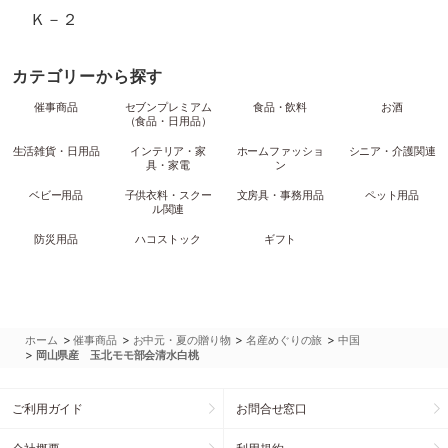
Ｋ－２
カテゴリーから探す
催事商品
セブンプレミアム
食品・飲料
お酒
（食品・日用品）
生活雑貨・日用品
インテリア・家
ホームファッショ
シニア・介護関連
具・家電
ン
ベビー用品
子供衣料・スクー
文房具・事務用品
ペット用品
ル関連
防災用品
ハコストック
ギフト
>
>
>
>
ホーム
催事商品
お中元・夏の贈り物
名産めぐりの旅
中国
>
岡山県産 玉北モモ部会清水白桃
ご利用ガイド
お問合せ窓口