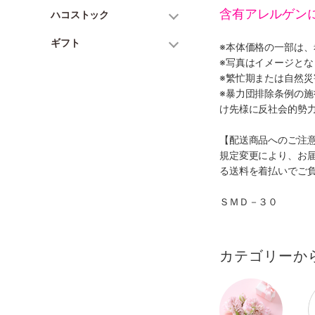
含有アレルゲン
ハコストック
ギフト
※本体価格の一部は
※写真はイメージとな
※繁忙期または自然
※暴力団排除条例の
け先様に反社会的勢
【配送商品へのご注
規定変更により、お
る送料を着払いでご
ＳＭＤ－３０
カテゴリーか