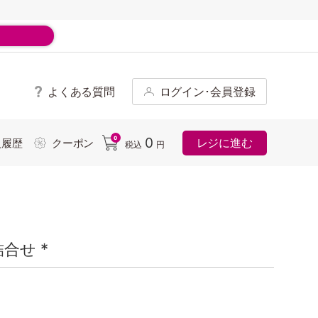
よくある質問
ログイン･会員登録
ド
0
0
レジに進む
入履歴
クーポン
税込
円
合せ *