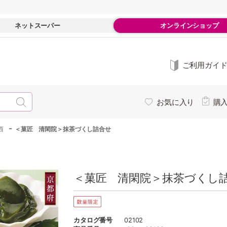
ネットスーパー
オンラインショップ
ご利用ガイ
お気に入り
購
-
西
＜菓匠 清閑院＞抹茶づくし詰合せ
＜菓匠 清閑院＞抹茶づくし詰
カタログ番号
02102