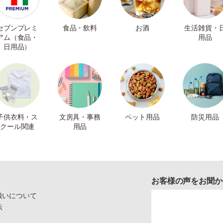
セブンプレミ
食品・飲料
お酒
生活雑貨・
アム（食品・
用品
日用品）
子供衣料・ス
文房具・事務
ペット用品
防災用品
クール関連
用品
お客様の声をお聞か
扱いについて
示