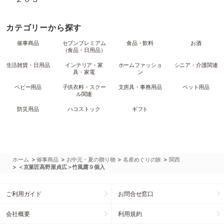
カテゴリーから探す
催事商品
セブンプレミアム
食品・飲料
お酒
（食品・日用品）
生活雑貨・日用品
インテリア・家
ホームファッショ
シニア・介護関連
具・家電
ン
ベビー用品
子供衣料・スクー
文房具・事務用品
ペット用品
ル関連
防災用品
ハコストック
ギフト
>
>
>
>
ホーム
催事商品
お中元・夏の贈り物
名産めぐりの旅
関西
>
＜京菓匠高野屋貞広＞竹風露９個入
ご利用ガイド
お問合せ窓口
会社概要
利用規約