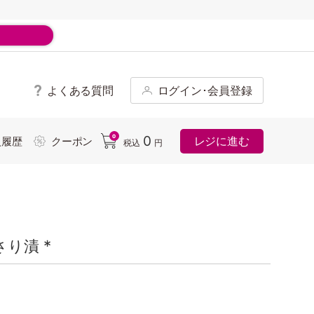
よくある質問
ログイン･会員登録
ド
0
0
レジに進む
入履歴
クーポン
税込
円
り漬 *