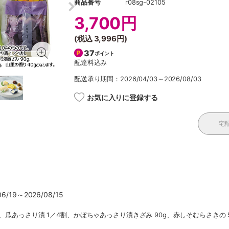
商品番号
r08sg-02105
3,700円
(税込
3,996円
)
37
ポイント
配達料込み
配送承り期間：2026/04/03～2026/08/03
お気に入りに登録する
宅
/19～2026/08/15
、瓜あっさり漬 1／4割、かぼちゃあっさり漬きざみ 90g、赤しそむらさきの 50