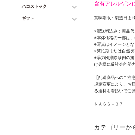
含有アレルゲン
ハコストック
賞味期限：製造日より
ギフト
※配送料込み：商品
※本体価格の一部は
※写真はイメージとな
※繁忙期または自然
※暴力団排除条例の
け先様に反社会的勢
【配送商品へのご注
規定変更により、お
る送料を着払いでご
ＮＡＳＳ－３７
カテゴリーか