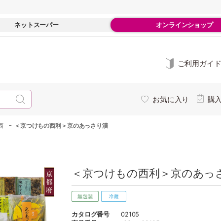
ネットスーパー
オンラインショップ
ご利用ガイ
お気に入り
購
-
西
＜京つけもの西利＞京のあっさり漬
＜京つけもの西利＞京のあっさ
カタログ番号
02105