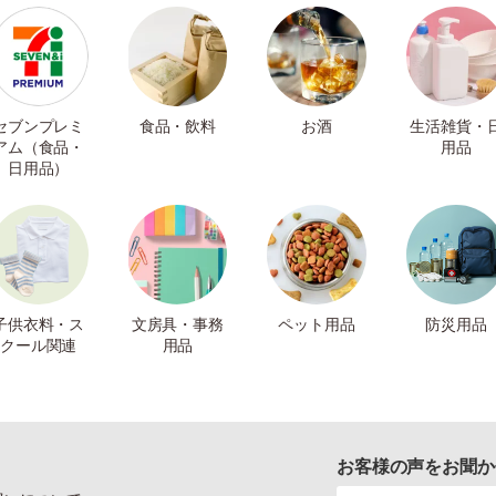
セブンプレミ
食品・飲料
お酒
生活雑貨・
アム（食品・
用品
日用品）
子供衣料・ス
文房具・事務
ペット用品
防災用品
クール関連
用品
お客様の声をお聞か