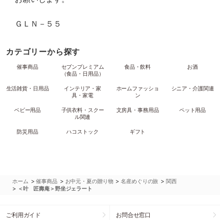
ＧＬＮ－５５
カテゴリーから探す
催事商品
セブンプレミアム
食品・飲料
お酒
（食品・日用品）
生活雑貨・日用品
インテリア・家
ホームファッショ
シニア・介護関連
具・家電
ン
ベビー用品
子供衣料・スクー
文房具・事務用品
ペット用品
ル関連
防災用品
ハコストック
ギフト
>
>
>
>
ホーム
催事商品
お中元・夏の贈り物
名産めぐりの旅
関西
>
＜叶 匠壽庵＞野坐ジェラート
ご利用ガイド
お問合せ窓口