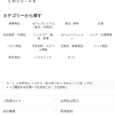
ＥＭＵＯ－４８
カテゴリーから探す
催事商品
セブンプレミアム
食品・飲料
お酒
（食品・日用品）
生活雑貨・日用品
インテリア・家
ホームファッショ
シニア・介護関連
具・家電
ン
ベビー用品
子供衣料・スクー
文房具・事務用品
ペット用品
ル関連
防災用品
ハコストック
ギフト
>
>
>
>
ホーム
催事商品
お中元・夏の贈り物
名産めぐりの旅
中部
>
＜三重おわせ久喜＞うなぎおこわ・うなぎめし
ご利用ガイド
お問合せ窓口
会社概要
利用規約