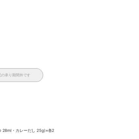
配の承り期間外です
28ml・カレーだし 25g)×各2