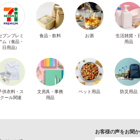
セブンプレミ
食品・飲料
お酒
生活雑貨・
アム（食品・
用品
日用品）
子供衣料・ス
文房具・事務
ペット用品
防災用品
クール関連
用品
お客様の声をお聞か