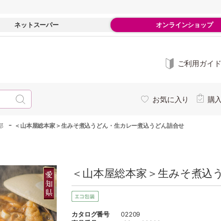
ネットスーパー
オンラインショップ
ご利用ガイ
お気に入り
購
-
部
＜山本屋総本家＞生みそ煮込うどん・生カレー煮込うどん詰合せ
＜山本屋総本家＞生みそ煮込う
カタログ番号
02209