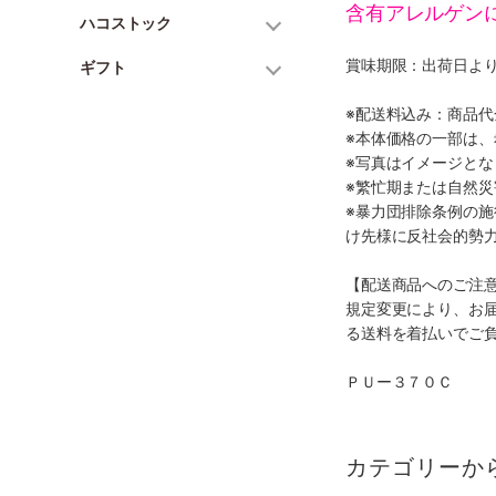
含有アレルゲン
ハコストック
賞味期限：出荷日より
ギフト
※配送料込み：商品
※本体価格の一部は
※写真はイメージとな
※繁忙期または自然
※暴力団排除条例の
け先様に反社会的勢
【配送商品へのご注
規定変更により、お
る送料を着払いでご
ＰＵー３７０Ｃ
カテゴリーか