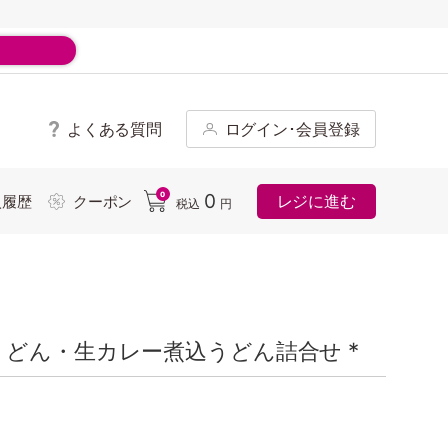
よくある質問
ログイン･会員登録
ド
0
0
レジに進む
入履歴
クーポン
税込
円
どん・生カレー煮込うどん詰合せ *