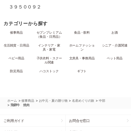
３９５００９２
カテゴリーから探す
催事商品
セブンプレミアム
食品・飲料
お酒
（食品・日用品）
生活雑貨・日用品
インテリア・家
ホームファッショ
シニア・介護関連
具・家電
ン
ベビー用品
子供衣料・スクー
文房具・事務用品
ペット用品
ル関連
防災用品
ハコストック
ギフト
>
>
>
>
ホーム
催事商品
お中元・夏の贈り物
名産めぐりの旅
中部
>
飛騨牛 焼肉
ご利用ガイド
お問合せ窓口