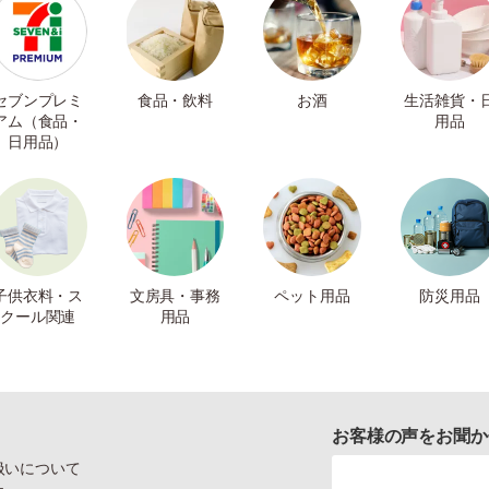
セブンプレミ
食品・飲料
お酒
生活雑貨・
アム（食品・
用品
日用品）
子供衣料・ス
文房具・事務
ペット用品
防災用品
クール関連
用品
お客様の声をお聞か
扱いについて