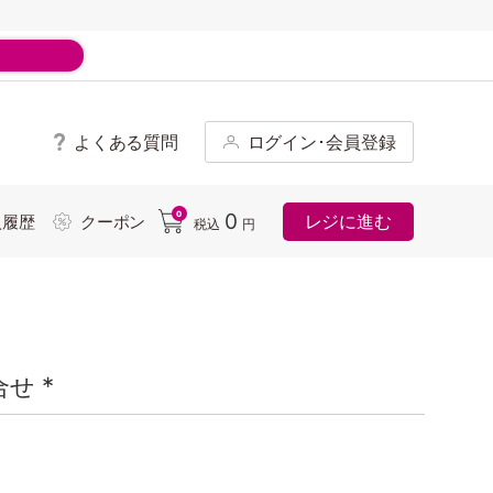
よくある質問
ログイン･会員登録
ド
0
0
レジに進む
入履歴
クーポン
税込
円
せ *