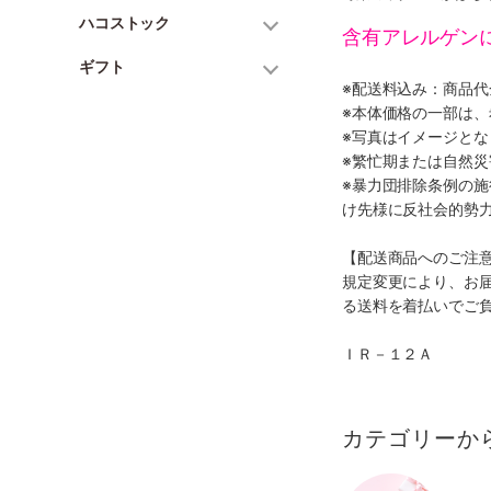
ハコストック
含有アレルゲン
ギフト
※配送料込み：商品
※本体価格の一部は
※写真はイメージとな
※繁忙期または自然
※暴力団排除条例の
け先様に反社会的勢
【配送商品へのご注
規定変更により、お
る送料を着払いでご
ＩＲ－１２Ａ
カテゴリーか