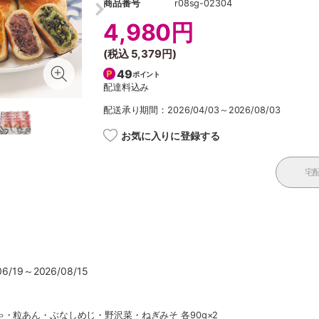
商品番号
r08sg-02304
4,980円
(税込
5,379円
)
49
ポイント
配達料込み
配送承り期間：2026/04/03～2026/08/03
お気に入りに登録する
宅
/19～2026/08/15
・粒あん・ぶなしめじ・野沢菜・ねぎみそ 各90g×2