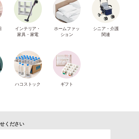
日
インテリア・
ホームファッ
シニア・介護
家具・家電
ション
関連
ハコストック
ギフト
せください