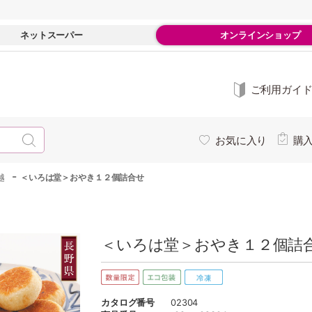
ネットスーパー
オンラインショップ
ご利用ガイ
お気に入り
購
-
越
＜いろは堂＞おやき１２個詰合せ
＜いろは堂＞おやき１２個詰合
カタログ番号
02304