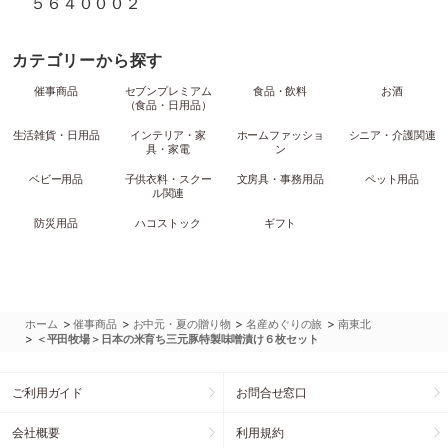
５６４０００２
カテゴリーから探す
催事商品
セブンプレミアム
食品・飲料
お酒
（食品・日用品）
生活雑貨・日用品
インテリア・家
ホームファッショ
シニア・介護関連
具・家電
ン
ベビー用品
子供衣料・スクー
文房具・事務用品
ペット用品
ル関連
防災用品
ハコストック
ギフト
>
>
>
>
ホーム
催事商品
お中元・夏の贈り物
名産めぐりの旅
南東北
>
＜平田牧場＞日本の米育ち三元豚特製味噌漬け６枚セット
ご利用ガイド
お問合せ窓口
会社概要
利用規約