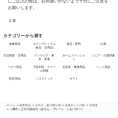
にご記入の際は、お間違いがないよう十分にご注意を
お願いします。
３本
カテゴリーから探す
催事商品
セブンプレミアム
食品・飲料
お酒
（食品・日用品）
生活雑貨・日用品
インテリア・家
ホームファッショ
シニア・介護関連
具・家電
ン
ベビー用品
子供衣料・スクー
文房具・事務用品
ペット用品
ル関連
防災用品
ハコストック
ギフト
>
>
>
>
ホーム
催事商品
お中元・夏の贈り物
名産めぐりの旅
北海道
>
＜柳月＞三方六詰合せ（めろん・プレーン・しおバター）