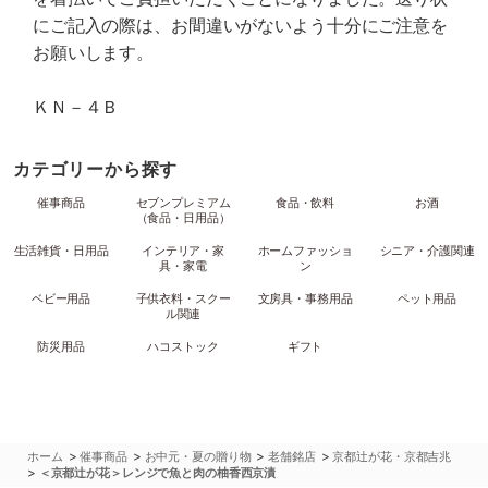
にご記入の際は、お間違いがないよう十分にご注意を
お願いします。
ＫＮ－４Ｂ
カテゴリーから探す
催事商品
セブンプレミアム
食品・飲料
お酒
（食品・日用品）
生活雑貨・日用品
インテリア・家
ホームファッショ
シニア・介護関連
具・家電
ン
ベビー用品
子供衣料・スクー
文房具・事務用品
ペット用品
ル関連
防災用品
ハコストック
ギフト
>
>
>
>
ホーム
催事商品
お中元・夏の贈り物
老舗銘店
京都辻が花・京都吉兆
>
＜京都辻が花＞レンジで魚と肉の柚香西京漬