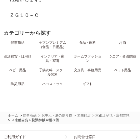
ＺＧ１０－Ｃ
カテゴリーから探す
催事商品
セブンプレミアム
食品・飲料
お酒
（食品・日用品）
生活雑貨・日用品
インテリア・家
ホームファッショ
シニア・介護関連
具・家電
ン
ベビー用品
子供衣料・スクー
文房具・事務用品
ペット用品
ル関連
防災用品
ハコストック
ギフト
>
>
>
>
ホーム
催事商品
お中元・夏の贈り物
老舗銘店
京都辻が花・京都吉兆
>
＜京都吉兆＞贅沢御飯４種８個
ご利用ガイド
お問合せ窓口