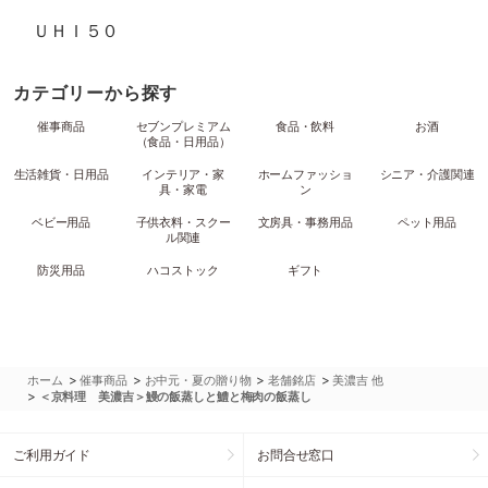
ＵＨＩ５０
カテゴリーから探す
催事商品
セブンプレミアム
食品・飲料
お酒
（食品・日用品）
生活雑貨・日用品
インテリア・家
ホームファッショ
シニア・介護関連
具・家電
ン
ベビー用品
子供衣料・スクー
文房具・事務用品
ペット用品
ル関連
防災用品
ハコストック
ギフト
>
>
>
>
ホーム
催事商品
お中元・夏の贈り物
老舗銘店
美濃吉 他
>
＜京料理 美濃吉＞鰻の飯蒸しと鱧と梅肉の飯蒸し
ご利用ガイド
お問合せ窓口