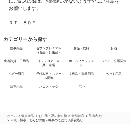
にご記入の際は、お間違いがないよう十分にご注意を
お願いします。
ＲＴ－５０Ｅ
カテゴリーから探す
催事商品
セブンプレミアム
食品・飲料
お酒
（食品・日用品）
生活雑貨・日用品
インテリア・家
ホームファッショ
シニア・介護関連
具・家電
ン
ベビー用品
子供衣料・スクー
文房具・事務用品
ペット用品
ル関連
防災用品
ハコストック
ギフト
>
>
>
>
ホーム
催事商品
お中元・夏の贈り物
老舗銘店
美濃吉 他
>
＜京・料亭 わらびの里＞料亭のこだわり茶碗蒸し