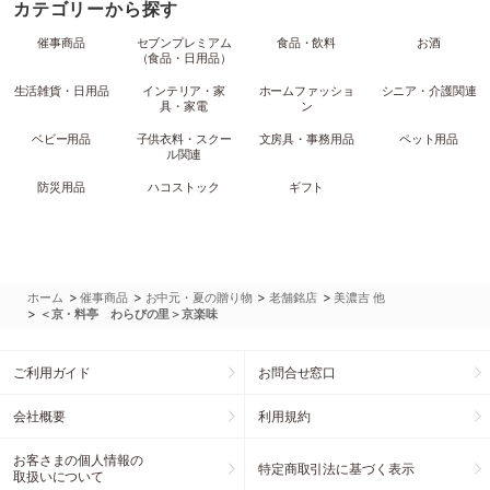
カテゴリーから探す
催事商品
セブンプレミアム
食品・飲料
お酒
（食品・日用品）
生活雑貨・日用品
インテリア・家
ホームファッショ
シニア・介護関連
具・家電
ン
ベビー用品
子供衣料・スクー
文房具・事務用品
ペット用品
ル関連
防災用品
ハコストック
ギフト
>
>
>
>
ホーム
催事商品
お中元・夏の贈り物
老舗銘店
美濃吉 他
>
＜京・料亭 わらびの里＞京楽味
ご利用ガイド
お問合せ窓口
会社概要
利用規約
お客さまの個人情報の
特定商取引法に基づく表示
取扱いについて