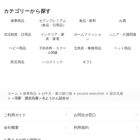
カテゴリーから探す
催事商品
セブンプレミアム
食品・飲料
お酒
（食品・日用品）
生活雑貨・日用品
インテリア・家
ホームファッショ
シニア・介護関連
具・家電
ン
ベビー用品
子供衣料・スクー
文房具・事務用品
ペット用品
ル関連
防災用品
ハコストック
ギフト
>
>
>
>
ホーム
催事商品
お中元・夏の贈り物
youme selection
源吉兆庵
>
＜宗家 源吉兆庵＞水ようかん詰合せ
ご利用ガイド
お問合せ窓口
会社概要
利用規約
お客さまの個人情報の