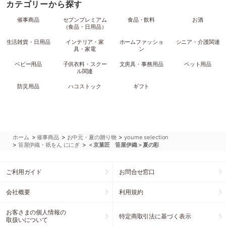
カテゴリーから探す
催事商品
セブンプレミアム
食品・飲料
お酒
（食品・日用品）
生活雑貨・日用品
インテリア・家
ホームファッショ
シニア・介護関連
具・家電
ン
ベビー用品
子供衣料・スクー
文房具・事務用品
ペット用品
ル関連
防災用品
ハコストック
ギフト
>
>
>
ホーム
催事商品
お中元・夏の贈り物
youme selection
>
>
笹屋伊織・祇をん ににぎ
＜京菓匠 笹屋伊織＞夏の彩
ご利用ガイド
お問合せ窓口
会社概要
利用規約
お客さまの個人情報の
特定商取引法に基づく表示
取扱いについて